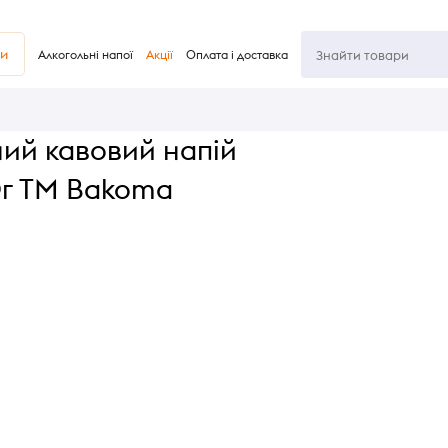
ви
Алкогольні напої
Акції
Оплата і доставка
ий кавовий напій
0г TM Bakoma