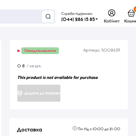
Служба підтримки
(044) 286 15 85
Кабінет
Коши
Артикул:
5002639
Передзамовлення
0 ₴
/ за шт.
This product is not available for purchase
Додати до кошика
Доставка
Пн-Нд з 10:00 до 21-00