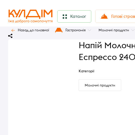
Готові стра
Каталог
Назад до головної
Гастрономія
Молочні продукти
Напій Молочн
Еспрессо 24
Категорії
Молочні продукти