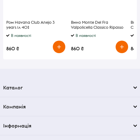
Ром Havana Club Anejo 3
Вино Monte Del Fra
Вино 
years 1л 40%
Valpolicella Classico Ripasso
Clas
сухе червоне 14% 0,75л
14% 0
В наявності
В наявності
В 
860 ₴
860 ₴
860
Каталог
Компанія
Інформація