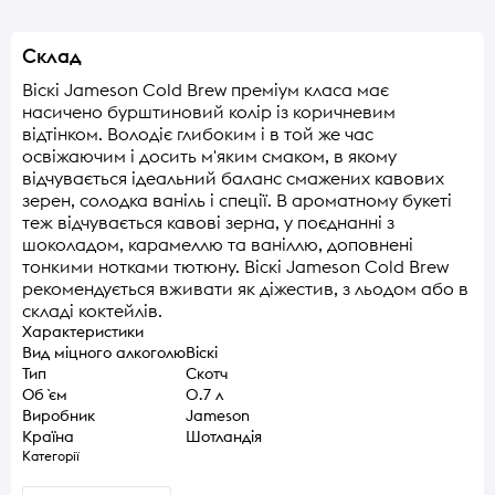
Склад
Віскі Jameson Cold Brew преміум класа має
насичено бурштиновий колір із коричневим
відтінком. Володіє глибоким і в той же час
освіжаючим і досить м'яким смаком, в якому
відчувається ідеальний баланс смажених кавових
зерен, солодка ваніль і спеції. В ароматному букеті
теж відчувається кавові зерна, у поєднанні з
шоколадом, карамеллю та ваніллю, доповнені
тонкими нотками тютюну. Віскі Jameson Cold Brew
рекомендується вживати як діжестив, з льодом або в
складі коктейлів.
Характеристики
Вид міцного алкоголю
Віскі
Тип
Скотч
Об `єм
0.7 л
Виробник
Jameson
Країна
Шотландія
Категорії