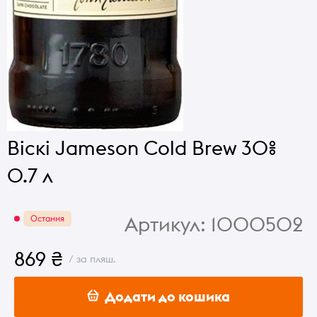
Віскі Jameson Cold Brew 30%
0.7 л
Артикул:
1000502
Остання
869 ₴
/ за пляш.
Додати до кошика