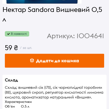
Нектар Sandora Вишневий 0,5
л
Артикул:
1004641
В наявності
59 ₴
/ за шт.
Додати до кошика
Склад
Склад: вишневий сік (17%), сік чорноплідної горобини
(8%), цукровий сироп, регулятор кислотності лимонна
кислота, ароматизатор натуральний «Вишня».
Характеристики
Об `єм
0.5 л