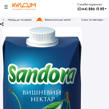
Служба підтримки
(044) 286 15 85
Назад до головної
Безалкогольні напої
Соки та нектари