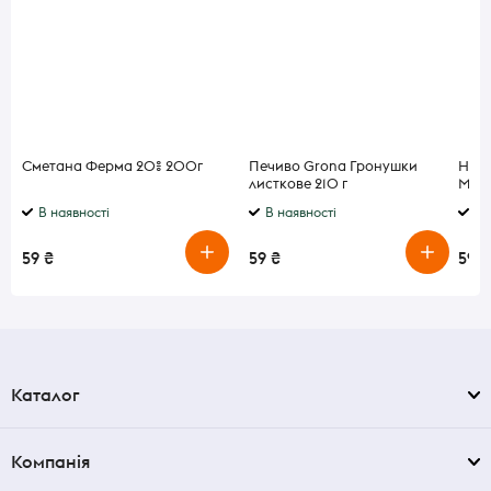
Сметана Ферма 20% 200г
Печиво Grona Гронушки
Нект
листкове 210 г
Муль
В наявності
В наявності
В 
59 ₴
59 ₴
59 ₴
Каталог
Компанія