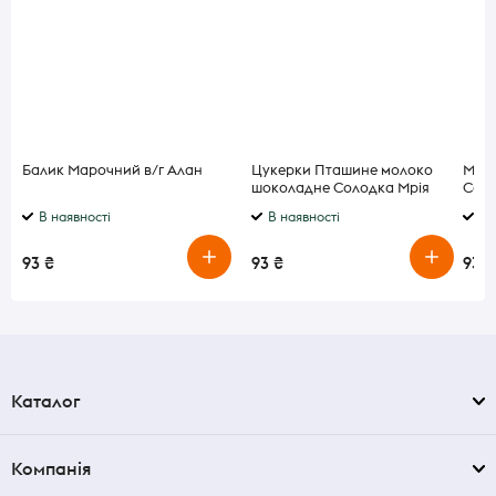
Балик Марочний в/г Алан
Цукерки Пташине молоко
Мака
шоколадне Солодка Мрія
Cost
шпин
В наявності
В наявності
В 
93 ₴
93 ₴
93 ₴
Каталог
Компанія