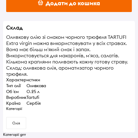
Додати до кошика
Склад
Оливкову олію зі смаком чорного трюфеля TARTUFI
Extra virgin можна використовувати у всіх стравах.
Вона має більш м'який смак і запах.
Використовується для макаронів, м'яса, салатів.
Кількома краплями поливають кожну готову страву.
Склад: оливкова олія, ароматизатор чорного
трюфеля.
Характеристики
Тип олії
Оливкова
Об `єм
0.25 л
Виробник
Tartufi
Країна
Сербія
Категорії
Олія
Категорії grrr