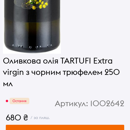
Оливкова олія TARTUFI Extra
virgin з чорним трюфелем 250
мл
Артикул:
1002642
Остання
680 ₴
/ за пляш.