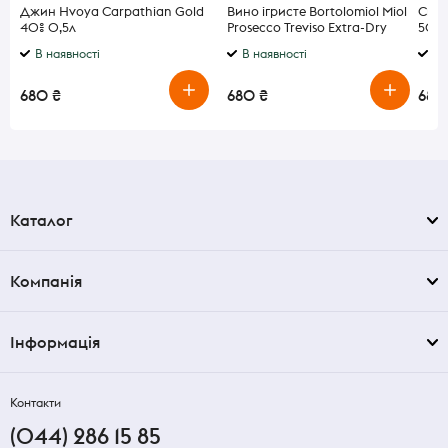
Джин Hvoya Carpathian Gold
Вино ігристе Bortolomiol Miol
Сир 
40% 0,5л
Prosecco Treviso Extra-Dry
50% 
біле сухе 11% 0,75 л
В наявності
В наявності
В 
680 ₴
680 ₴
685 
Каталог
Компанія
Інформація
Контакти
(044) 286 15 85