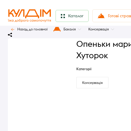
Готові стра
Каталог
Назад до головної
Бакалія
Консервація
Опеньки мари
Хуторок
Категорії
Консервація