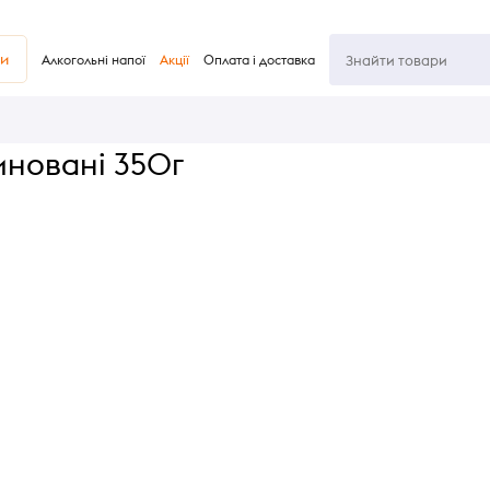
ви
Алкогольні напої
Акції
Оплата і доставка
новані 350г