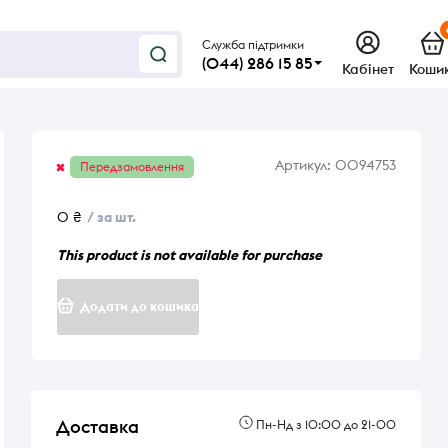
Служба підтримки
(044) 286 15 85
Кабінет
Коши
Артикул:
0094753
Передзамовлення
0 ₴
/ за шт.
This product is not available for purchase
Додати до кошика
Доставка
Пн-Нд з 10:00 до 21-00