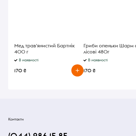
Мед трав'янистий Бартнік
Гриби опеньки Шарм о
400 г
лісові 480г
В наявності
В наявності
170 ₴
170 ₴
Контакти