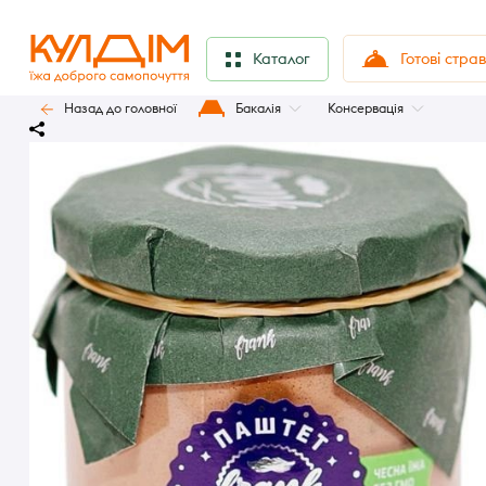
Готові стра
Каталог
Назад до головної
Бакалія
Консервація