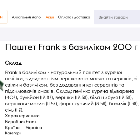
ви
Алкогольні напої
Акції
Оплата і доставка
Паштет Frank з базиліком 200 г
Склад
Frank з базиліком - натуральний паштет з курячої
печінки, з додаванням вершкового масла та вершків, зі
свіжим базиліком, без додавання консервантів та
підсилювачів смаків. Склад: печінка куряча відварена
(40%), бульйон (12.8%), вершки (12.5%), біла цибуля (12.5%),
вершкове масло (11.5%), фарш курячий (8.5%), базилік (1.3%),
сіль (1 %).
Характеристики
Виробник
Frank
Країна
Україна
Категорії