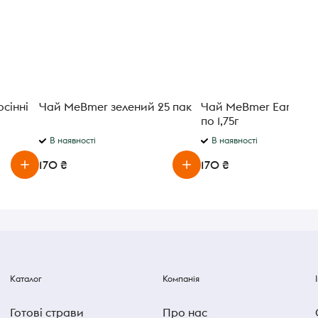
сінні
Чай MeBmer зелений 25 пак
Чай MeBmer Earl Grey
по 1,75г
В наявності
В наявності
170 ₴
170 ₴
Каталог
Компанія
Готові страви
Про нас