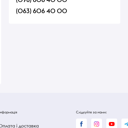
(063) 606 40 00
 25 пак
Гриби Шарм маслюки
Мед гречаний Бартн
консерв.480г
В наявності
В наявності
170 ₴
170 ₴
Інформація
Слідкуйте за нами:
Оплата і доставка