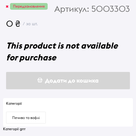
Артикул:
5003303
Передзамовлення
0 ₴
/ за шт.
This product is not available
for purchase
Додати до кошика
Категорії
Печиво та вафлі
Категорії grrr