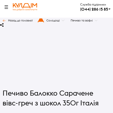
Служба підтримки
(044) 286 15 85
Назад до головної
Солодощі
Печиво та вафлі
Печиво Балокко Сарачене
вівс-греч з шокол 350г Італія