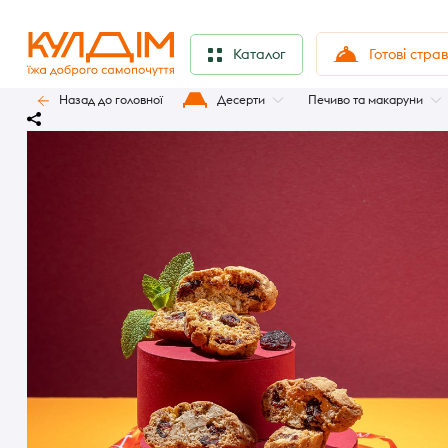
Готові стра
Каталог
Назад до головної
Десерти
Печиво та макаруни