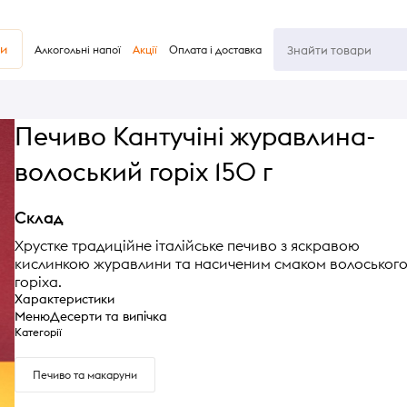
ви
Алкогольні напої
Акції
Оплата і доставка
Печиво Кантучіні журавлина-
волоський горіх 150 г
Склад
Хрустке традиційне італійське печиво з яскравою
кислинкою журавлини та насиченим смаком волоськог
горіха.
Характеристики
Меню
Десерти та випічка
Категорії
Печиво та макаруни