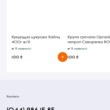
Кукурудза цукрова Хайнц
Крупа гречана Органі
400г ж/б
непроп Сквирянка 80
В наявності
В наявності
100 ₴
100 ₴
Контакти