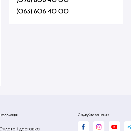
(063) 606 40 00
nds ТМ
Оливки Chalkidiki ТМ Greek
Цукерки шоколадні 
Product 250 г
Pergale вагові
В наявності
В наявності
100 ₴
100 ₴
120 ₴
Інформація
Слідкуйте за нами:
Оплата і доставка