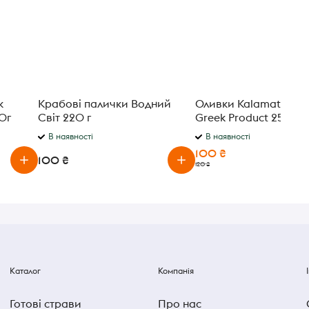
к
Крабові палички Водний
Оливки Kalamata Blo
0г
Світ 220 г
Greek Product 250 г
В наявності
В наявності
100 ₴
100 ₴
120 ₴
Каталог
Компанія
Готові страви
Про нас