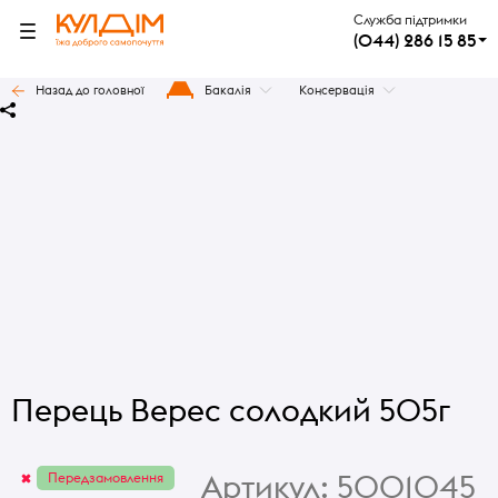
Служба підтримки
(044) 286 15 85
Назад до головної
Бакалія
Консервація
Перець Верес солодкий 505г
Артикул:
5001045
Передзамовлення