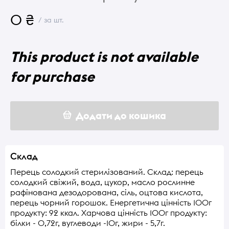
0 ₴
/ за шт.
This product is not available
for purchase
Додати до кошика
Склад
Перець солодкий стерилізований. Склад: перець
солодкий свіжий, вода, цукор, масло рослинне
рафінована дезодорована, сіль, оцтова кислота,
перець чорний горошок. Енергетична цінність 100г
продукту: 92 ккал. Харчова цінність 100г продукту:
білки - 0,72г, вуглеводи -10г, жири - 5,7г.