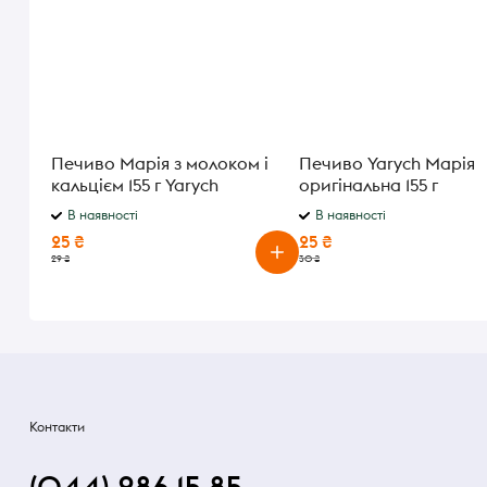
Печиво Марія з молоком і
Печиво Yarych Марія
кальцієм 155 г Yarych
оригінальна 155 г
В наявності
В наявності
25 ₴
25 ₴
29 ₴
30 ₴
Контакти