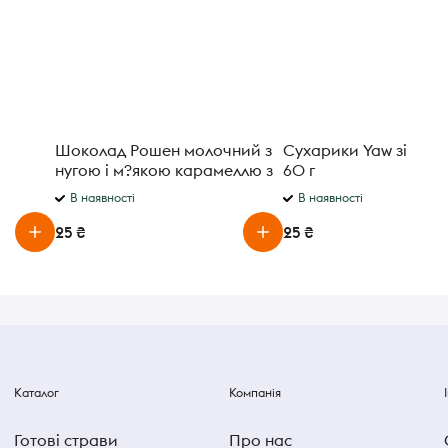
Шоколад Рошен молочний з
Сухарики Yaw зі сма
нугою і м?якою карамеллю з
60 г
арахісом 50 г.
В наявності
В наявності
25 ₴
25 ₴
Каталог
Компанія
Готові страви
Про нас