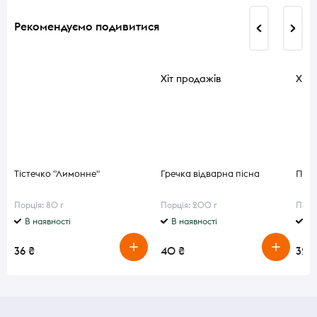
Рекомендуємо подивитися
Хіт продажів
Хіт 
Тістечко "Лимонне"
Гречка відварна пісна
Пирі
Порція: 80 г
Порція: 200 г
Порці
В наявності
В наявності
В 
36 ₴
40 ₴
32,