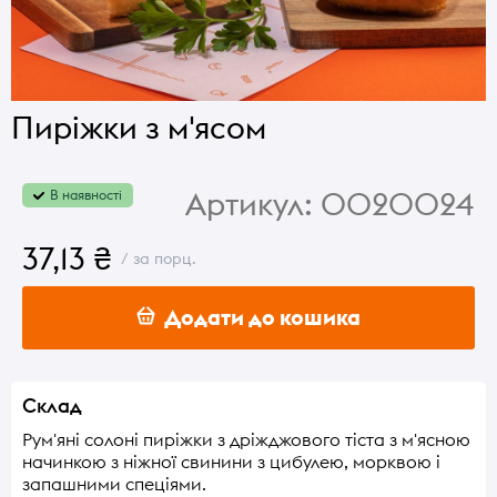
Пиріжки з м'ясом
Артикул:
0020024
В наявності
37,13 ₴
/ за порц.
Додати до кошика
Склад
Рум'яні солоні пиріжки з дріжджового тіста з м'ясною
начинкою з ніжної свинини з цибулею, морквою і
запашними спеціями.