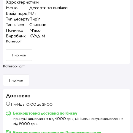
Характеристики
Меню
Десерти та випічка
Вихід порції
47 г
Тип десерту
Пиріг
Тип м'яса
Свинина
Начинка
М'ясо
Виробник
КУЛДІМ
Категорії
Пиріжки
Категорії grrr
Пиріжки
Доставка
Пн-Нд з 10:00 до 21-00
Безкоштовна доставка по Києву
при сумі замовлення від 4000 грн., мінімальна сума замовлення
від 2000 грн.
Безкоштовна доставка по Печерському р-ну