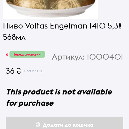
Пиво Volfas Engelman 1410 5,3%
568мл
Артикул:
1000401
Передзамовлення
36 ₴
/ за пляш.
This product is not available
for purchase
Додати до кошика