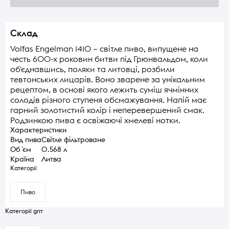
Склад
Volfas Engelman 1410 – світле пиво, випущене на
честь 600-х роковин битви під Грюнвальдом, коли
об'єднавшись, поляки та литовці, розбили
тевтонських лицарів. Воно зварене за унікальним
рецептом, в основі якого лежить суміш ячмінних
солодів різного ступеня обсмажування. Напій має
гарний золотистий колір і неперевершений смак.
Родзинкою пива є освіжаючі хмелеві нотки.
Характеристики
Вид пива
Світле фільтроване
Об `єм
0.568 л
Країна
Литва
Категорії
Пиво
Категорії grrr