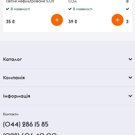
світле нефільтроване 5.0%
0,5л
філь
0.5л
В наявності
В наявності
В 
35 ₴
39 ₴
32 ₴
Каталог
Компанія
Інформація
Контакти
(044) 286 15 85