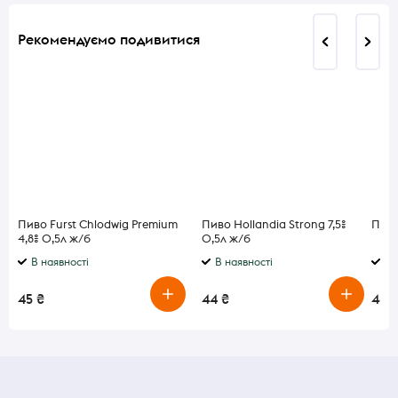
Рекомендуємо подивитися
Пиво Furst Chlodwig Premium
Пиво Hollandia Strong 7,5%
Пиво
4,8% 0,5л ж/б
0,5л ж/б
В наявності
В наявності
В 
45 ₴
44 ₴
46 ₴