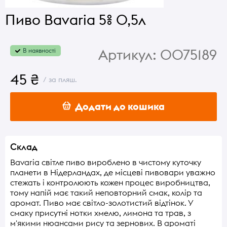
Пиво Bavaria 5% 0,5л
Артикул:
0075189
В наявності
45 ₴
/ за пляш.
Додати до кошика
Склад
Bavaria світле пиво вироблено в чистому куточку
планети в Нідерландах, де місцеві пивовари уважно
стежать і контролюють кожен процес виробництва,
тому напій має такий неповторний смак, колір та
аромат. Пиво має світло-золотистий відтінок. У
смаку присутні нотки хмелю, лимона та трав, з
м'якими нюансами рису та зернових. В ароматі