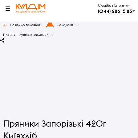
Служба підтримки
(044) 286 15 85
Назад до головної
Солодощі
Пряники, сушіння, соломка
Пряники Запорізькі 420г
Київхліб