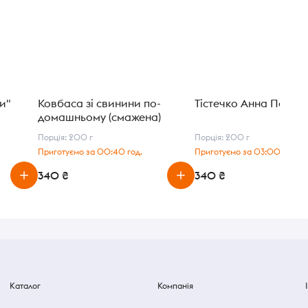
и"
Ковбаса зі свинини по-
Тістечко Анна Павло
домашньому (смажена)
Порція: 200 г
Порція: 200 г
Приготуємо за 00:40 год.
Приготуємо за 03:00 год.
340 ₴
340 ₴
Каталог
Компанія