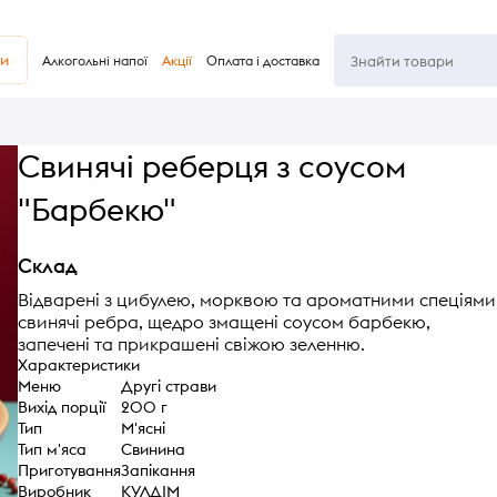
ви
Алкогольні напої
Акції
Оплата і доставка
Свинячі реберця з соусом
"Барбекю"
Склад
Відварені з цибулею, морквою та ароматними спеціями
свинячі ребра, щедро змащені соусом барбекю,
запечені та прикрашені свіжою зеленню.
Характеристики
Меню
Другі страви
Вихід порції
200 г
Тип
М'ясні
Тип м'яса
Свинина
Приготування
Запікання
Виробник
КУЛДІМ