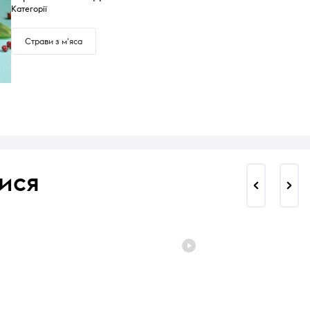
Категорії
Страви з м'яса
ися