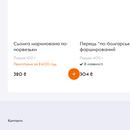
Сьомга маринована по-
Перець "по-болгарськ
норвезьки
фарширований
Порція: 100 г
Порція: 400 г
Приготуємо за 24:00 год.
В наявності
320 ₴
304 ₴
Контакти