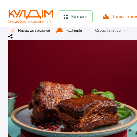
Готові стра
Каталог
Назад до головної
Кулінарія
Страви з м'яса