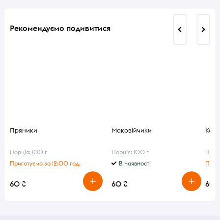
Рекомендуємо подивитися
Пряники
Маковійчики
Кара
Порція: 100 г
Порція: 100 г
Порці
Приготуємо за 12:00 год.
В наявності
Приг
60 ₴
60 ₴
60 