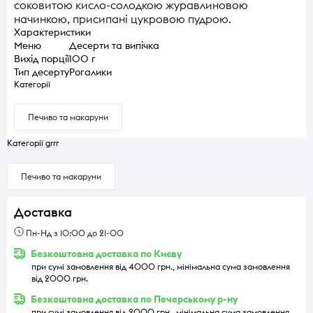
соковитою кисло-солодкою журавлиновою
начинкою, присипані цукровою пудрою.
Характеристики
Меню
Десерти та випічка
Вихід порції
100 г
Тип десерту
Рогалики
Категорії
Печиво та макаруни
Категорії grrr
Печиво та макаруни
Доставка
Пн-Нд з 10:00 до 21-00
Безкоштовна доставка по Києву
при сумі замовлення від 4000 грн., мінімальна сума замовлення
від 2000 грн.
Безкоштовна доставка по Печерському р-ну
при сумі замовлення від 2000 грн., мінімальна сума замовлення