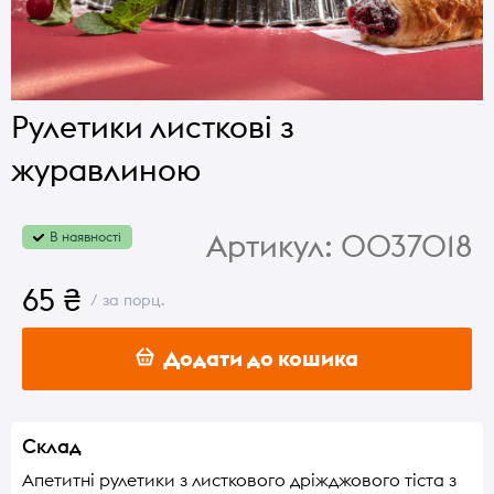
Рулетики листкові з
журавлиною
Артикул:
0037018
В наявності
65 ₴
/ за порц.
Додати до кошика
Склад
Апетитні рулетики з листкового дріжджового тіста з