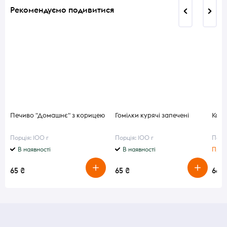
Рекомендуємо подивитися
Печиво "Домашнє" з корицею
Гомілки курячі запечені
Котл
Порція: 100 г
Порція: 100 г
Порці
В наявності
В наявності
Приг
65 ₴
65 ₴
66 ₴