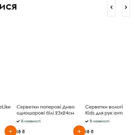
ися
eLike
Серветки паперові Диво
Серветки вологі Sno
одношарові білі 23х24см
Kids для рук антимікр
60шт/уп
15шт/уп
В наявності
В наявності
18 ₴
18 ₴