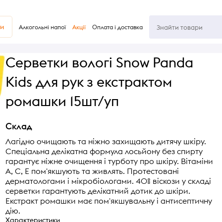
ви
Алкогольні напої
Акції
Оплата і доставка
Серветки вологі Snow Panda
Kids для рук з екстрактом
ромашки 15шт/уп
Склад
Лагідно очищають та ніжно захищають дитячу шкіру.
Спеціальна делікатна формула лосьйону без спирту
гарантує ніжне очищення і турботу про шкіру. Вітаміни
А, С, Е пом'якшують та живлять. Протестовані
дерматологами і мікробіологами. 40% віскози у складі
серветки гарантують делікатний дотик до шкіри.
Екстракт ромашки має пом'якшувальну і антисептичну
дію.
Характеристики