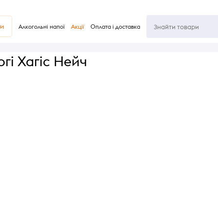
ви
Алкогольні напої
Акції
Оплата і доставка
гі Хагіс Нейч