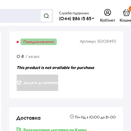
Служба підтримки
(044) 286 15 85
Кабінет
Коши
Артикул:
5002493
Передзамовлення
0 ₴
/ за шт.
This product is not available for purchase
Додати до кошика
Доставка
Пн-Нд з 10:00 до 21-00
Безкоштовна доставка по Києву