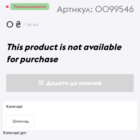
Артикул:
0099546
Передзамовлення
0 ₴
/ за шт.
This product is not available
for purchase
Додати до кошика
Категорії
Шоколад
Категорії grrr