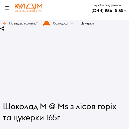
Служба підтримки
(044) 286 15 85
Назад до головної
Солодощі
Цукерки
Шоколад M @ Ms з лісов горіх
та цукерки 165г