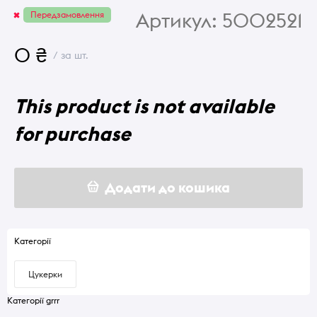
Артикул:
5002521
Передзамовлення
0 ₴
/ за шт.
This product is not available
for purchase
Додати до кошика
Категорії
Цукерки
Категорії grrr