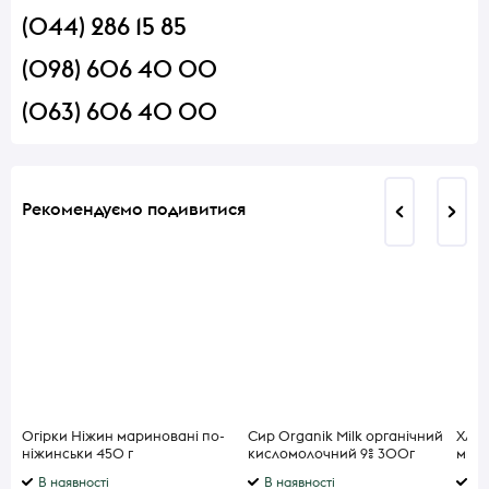
(044) 286 15 85
(098) 606 40 00
(063) 606 40 00
Рекомендуємо подивитися
Огірки Ніжин мариновані по-
Сир Organik Milk органічний
Хлібц
ніжинськи 450 г
кисломолочний 9% 300г
мног
В наявності
В наявності
В 