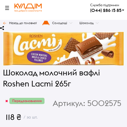
Служба підтримки
(044) 286 15 85
Назад до головної
Солодощі
Шоколад
Шоколад молочний вафлі
Roshen Lacmi 265г
Артикул:
5002575
Передзамовлення
118 ₴
/ за шт.