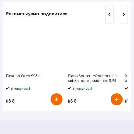
Рекомендуємо подивитися
Печиво Oreo 228 г
Пиво Spaten M?nchner Hell
Хлібц
світле пастеризоване 5,2%
з ви
0,5л
В наявності
В наявності
В 
118 ₴
118 ₴
117 ₴