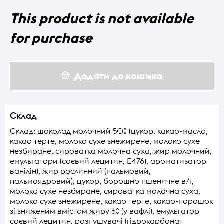
This product is not available
for purchase
Додати до кошика
Склад
Склад: шоколад молочний 50% (цукор, какао-масло,
какао терте, молоко сухе знежирене, молоко сухе
незбиране, сироватка молочна суха, жир молочний,
емульгатори (соєвий лецитин, Е476), ароматизатор
ванілін), жир рослинний (пальмовий,
пальмоядровий), цукор, борошно пшеничне в/г,
молоко сухе незбиране, сироватка молочна суха,
молоко сухе знежирене, какао терте, какао-порошок
зі зниженим вмістом жиру 6% (у вафлі), емульгатор
соєвий лецитин, розпушувачі (гідрокарбонат