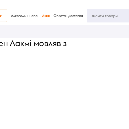
ви
Алкогольні напої
Акції
Оплата і доставка
н Лакмі мовляв з