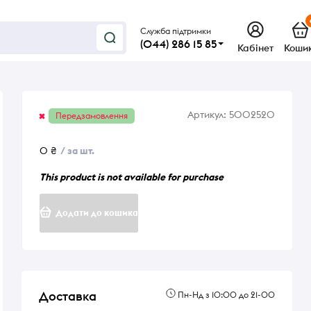
Служба підтримки
(044) 286 15 85
Кабінет
Коши
Артикул:
5002520
Передзамовлення
0 ₴
/ за шт.
This product is not available for purchase
Додати до кошика
Доставка
Пн-Нд з 10:00 до 21-00