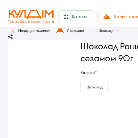
Готові стра
Каталог
Назад до головної
Солодощі
Шоколад
Шоколад Роше
сезамом 90г
Категорії
Шоколад