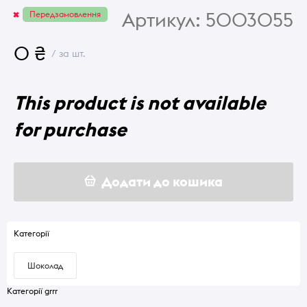
Артикул:
5003055
Передзамовлення
0 ₴
/ за шт.
This product is not available
for purchase
Додати до кошика
Категорії
Шоколад
Категорії grrr