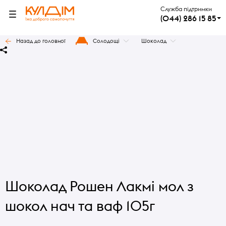
Служба підтримки
(044) 286 15 85
Назад до головної
Солодощі
Шоколад
Шоколад Рошен Лакмі мол з
шокол нач та ваф 105г