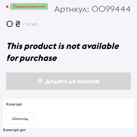
Артикул:
0099444
Передзамовлення
0 ₴
/ за шт.
This product is not available
for purchase
Додати до кошика
Категорії
Шоколад
Категорії grrr