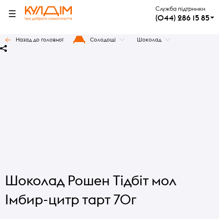
Служба підтримки
(044) 286 15 85
Назад до головної
Солодощі
Шоколад
Шоколад Рошен Тідбіт мол
Імбир-цитр тарт 70г