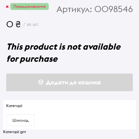
Артикул:
0098546
Передзамовлення
0 ₴
/ за шт.
This product is not available
for purchase
Додати до кошика
Категорії
Шоколад
Категорії grrr