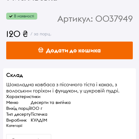
Артикул:
0037949
В наявності
120 ₴
/ за порц.
Додати до кошика
Склад
Шоколадна ковбаса з пісочного тіста і какао, з
волоським горіхом і фундуком, у цукровій пудрі.
Характеристики
Меню
Десерти та випічка
Вихід порції
100 г
Тип десерту
Тістечка
Виробник
КУЛДІМ
Категорії