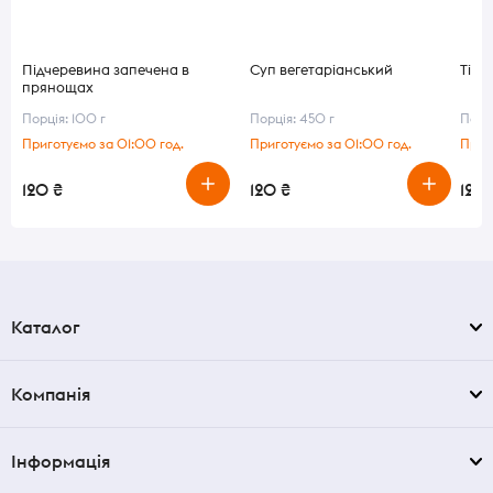
Підчеревина запечена в
Суп вегетаріанський
Тіст
прянощах
Порція: 100 г
Порція: 450 г
Порці
Приготуємо за 01:00 год.
Приготуємо за 01:00 год.
Приг
120 ₴
120 ₴
120 
Каталог
Компанія
Інформація