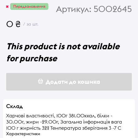
Артикул:
5002645
Передзамовлення
0 ₴
/ за шт.
This product is not available
for purchase
Додати до кошика
Склад
Харчові властивості, 100г 381.00ккал, білки -
30.00г, жири -29.00г, Загальна інформація вага
100 г жирність 32% Температура зберігання 3 -7 С
Характеристики