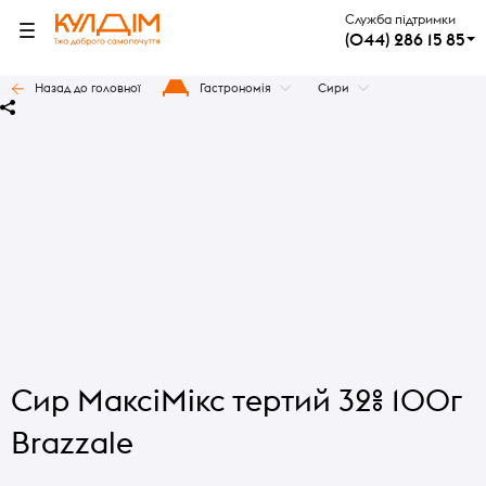
Служба підтримки
(044) 286 15 85
Назад до головної
Гастрономія
Сири
Сир МаксіМікс тертий 32% 100г
Brazzale