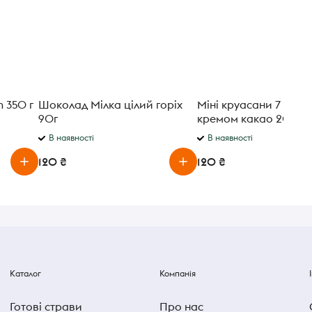
n 350 г
Шоколад Мілка цілий горіх
Міні круасани 7 Days 
90г
кремом какао 200г
В наявності
В наявності
120 ₴
120 ₴
Каталог
Компанія
Готові страви
Про нас