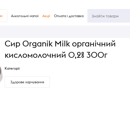
ви
Алкогольні напої
Акції
Оплата і доставка
Сир Organik Milk органічний
кисломолочний 0,2% 300г
Категорії
Здорове харчування