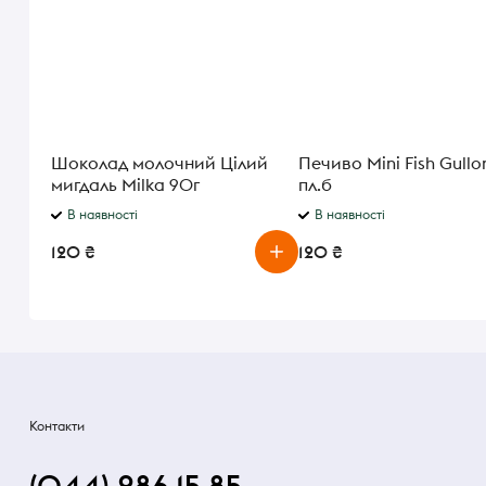
Шоколад молочний Цілий
Печиво Mini Fish Gullo
мигдаль Milka 90г
пл.б
В наявності
В наявності
120 ₴
120 ₴
Контакти