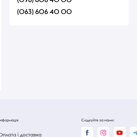
(063) 606 40 00
з
Чай Grace Breakfast Time 25
Олія соняшникова 
пак по 2 г
Дар вітамін раф 0,7
В наявності
В наявності
120 ₴
120 ₴
Інформація
Слідкуйте за нами:
Оплата і доставка