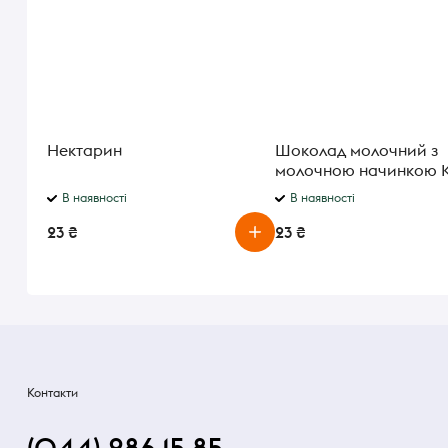
Нектарин
Шоколад молочний з
молочною начинкою K
Maxi Chocolate 21 г
В наявності
В наявності
23 ₴
23 ₴
Контакти