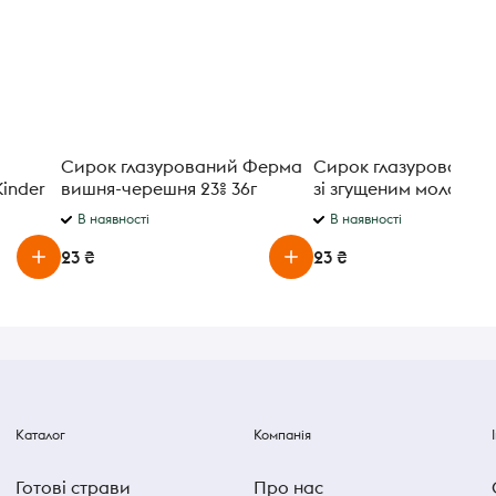
Сирок глазурований Ферма
Сирок глазурований
inder
вишня-черешня 23% 36г
зі згущеним молоком 
В наявності
В наявності
23 ₴
23 ₴
Каталог
Компанія
Готові страви
Про нас