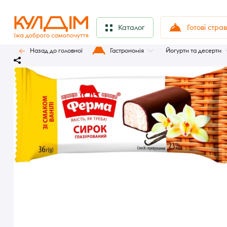
Готові стра
Каталог
Назад до головної
Гастрономія
Йогурти та десерти