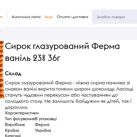
ви
Алкогольні напої
Акції
Оплата і доставка
Сирок глазурований Ферма
ваніль 23% 36г
Склад
Сирок глазурований Ферма - ніжна сирна начинка зі
смаком ванілі вкрита тонким шаром шоколаду. Ласощі
стануть чудовим перекусом або частуванням до
солодкого столу. Не залишить байдужим як дітей, так і
дорослих.
Характеристики
Тип фасування
В упаковці
Виробник
Ферма
Країна
Україна
Категорії