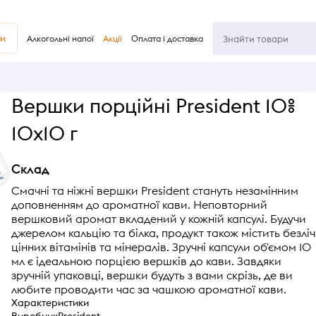
ви
Алкогольні напої
Акції
Оплата і доставка
Вершки порційні President 10%
10х10 г
Склад
Смачні та ніжні вершки President стануть незамінним
доповненням до ароматної кави. Неповторний
вершковий аромат вкладений у кожній капсулі. Будучи
джерелом кальцію та білка, продукт також містить безліч
цінних вітамінів та мінералів. Зручні капсули об'ємом 10
мл є ідеальною порцією вершків до кави. Завдяки
зручній упаковці, вершки будуть з вами скрізь, де ви
любите проводити час за чашкою ароматної кави.
Характеристики
Виробник
President