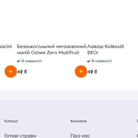
acini
Безалкогольний негазований
Лаваш Київхліб вірм
напій Oshee Zero Multifruit
220г
0.75 л
В наявності
В наявності
42 ₴
42 ₴
Каталог
Компанія
Готові страви
Про нас