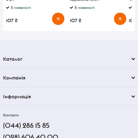
В наявності
В наявності
В 
107 ₴
107 ₴
107 
Каталог
Компанія
Інформація
Контакти
(044) 286 15 85
(098) 606 40 00