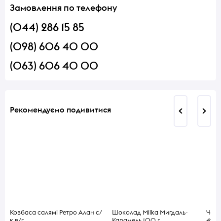
Замовлення по телефону
(044) 286 15 85
(098) 606 40 00
(063) 606 40 00
Рекомендуємо подивитися
Ковбаса салямі Ретро Алан с/
Шоколад Milka Мигдаль-
Чай 
к в/г
Карамель 100 г
4х8 