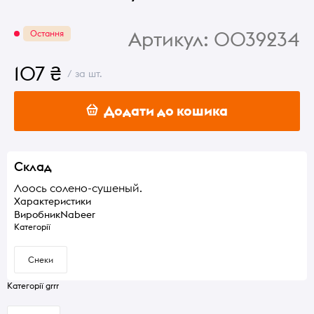
Артикул:
0039234
Остання
107 ₴
/ за шт.
Додати до кошика
Склад
Лоось солено-сушеный.
Характеристики
Виробник
Nabeer
Категорії
Снеки
Категорії grrr