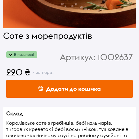
Соте з морепродуктів
Артикул:
1002637
В наявності
220 ₴
/ за порц.
Додати до кошика
Склад
Королівське соте з гребінців, бебі кальмарів,
тигрових креветок і бебі восьминіжок, тушковане в
овочево-часничному соусі на рибному бульйоні та