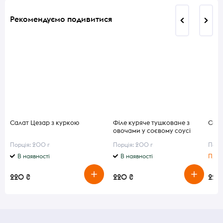
Рекомендуємо подивитися
Салат Цезар з куркою
Філе куряче тушковане з
Сала
овочами у соєвому соусі
Порція: 200 г
Порція: 200 г
Порц
В наявності
В наявності
Приг
220 ₴
220 ₴
220