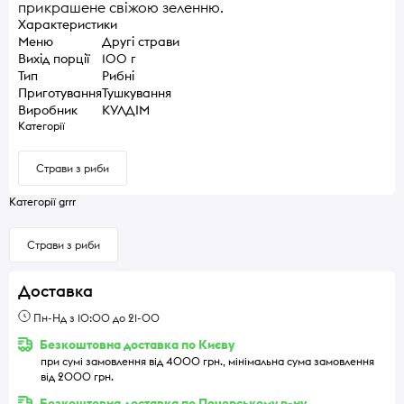
прикрашене свіжою зеленню.
Характеристики
Меню
Другі страви
Вихід порції
100 г
Тип
Рибні
Приготування
Тушкування
Виробник
КУЛДІМ
Категорії
Страви з риби
Категорії grrr
Страви з риби
Доставка
Пн-Нд з 10:00 до 21-00
Безкоштовна доставка по Києву
при сумі замовлення від 4000 грн., мінімальна сума замовлення
від 2000 грн.
Безкоштовна доставка по Печерському р-ну