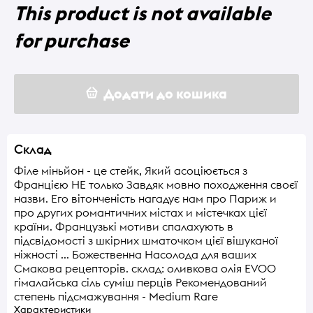
This product is not available
for purchase
Додати до кошика
Склад
Філе міньйон - це стейк, Який асоціюється з
Францією НЕ только Завдяк мовно походження своєї
назви. Его вітонченість нагадує нам про Париж и
про других романтичних містах и містечках цієї
країни. Французькі мотиви спалахують в
підсвідомості з шкірних шматочком цієї вішуканої
ніжності ... Божественна Насолода для ваших
Смакова рецепторів. склад: оливкова олія EVOO
гімалайська сіль суміш перців Рекомендований
степень підсмажування - Medium Rare
Характеристики