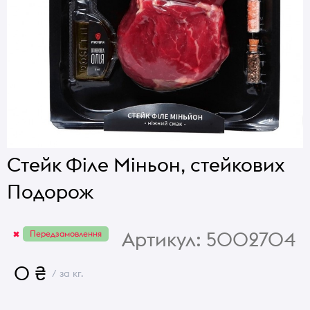
Стейк Філе Міньон, стейкових
Подорож
Артикул:
5002704
Передзамовлення
0 ₴
/ за кг.