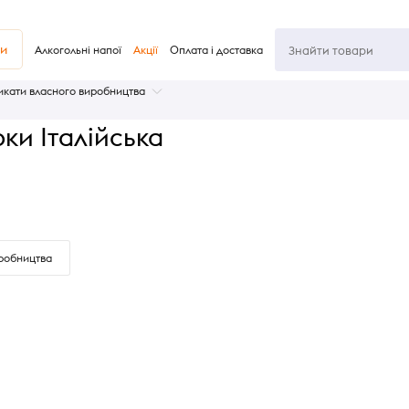
ви
Алкогольні напої
Акції
Оплата і доставка
кати власного виробництва
ки Італійська
робництва