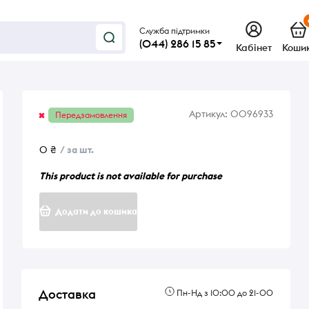
Служба підтримки
(044) 286 15 85
Кабінет
Коши
Артикул:
0096933
Передзамовлення
0 ₴
/ за шт.
This product is not available for purchase
Додати до кошика
Доставка
Пн-Нд з 10:00 до 21-00