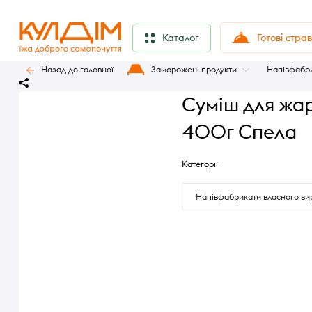
Готові стра
Каталог
Назад до головної
Заморожені продукти
Напівфабри
Суміш для жар
400г Спела
Категорії
Напівфабрикати власного ви