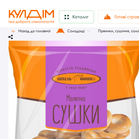
Готові стра
Каталог
Назад до головної
Солодощі
Пряники, сушіння, сол