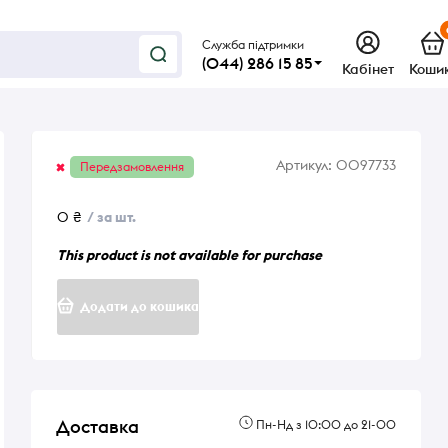
Служба підтримки
(044) 286 15 85
Кабінет
Коши
Артикул:
0097733
Передзамовлення
0 ₴
/ за шт.
This product is not available for purchase
Додати до кошика
Доставка
Пн-Нд з 10:00 до 21-00