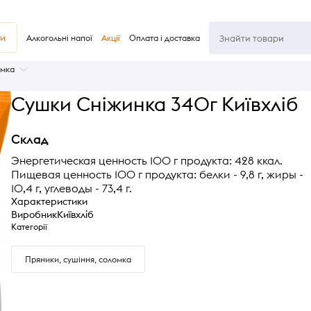
ви
Алкогольні напої
Акції
Оплата і доставка
омка
Сушки Сніжинка 340г Київхліб
Склад
Энергетическая ценность 100 г продукта: 428 ккал.
Пищевая ценность 100 г продукта: белки - 9,8 г, жиры -
10,4 г, углеводы - 73,4 г.
Характеристики
Виробник
Київхліб
Категорії
Пряники, сушіння, соломка