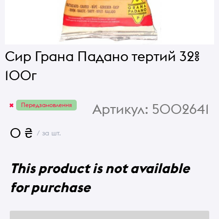
Сир Грана Падано тертий 32%
100г
Артикул:
5002641
Передзамовлення
0 ₴
/ за шт.
This product is not available
for purchase