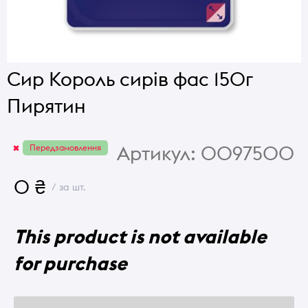
Сир Король сирів фас 150г
Пирятин
Артикул:
0097500
Передзамовлення
0 ₴
/ за шт.
This product is not available
for purchase