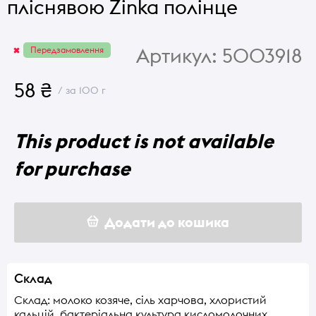
пліснявою Zinka полінце
Артикул:
5003918
Передзамовлення
58 ₴
/ за 100 г
This product is not available
for purchase
Додати до кошика
Склад
Склад: молоко козяче, сіль харчова, хлористий
кальцій, бактеріальна культура кисломолочних