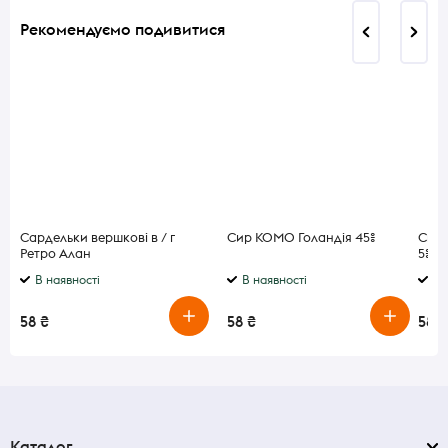
Рекомендуємо подивитися
Сардельки вершкові в / г
Сир KOMO Голандія 45%
Сир 
Ретро Алан
5% 18
В наявності
В наявності
В 
58 ₴
58 ₴
58 ₴
Каталог