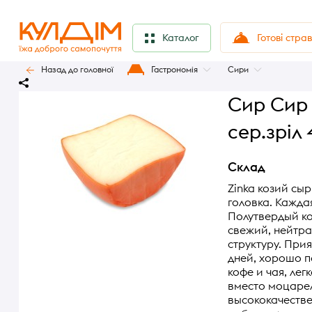
Готові стра
Каталог
Назад до головної
Гастрономія
Сири
Сир Сир 
сер.зріл
Склад
Zinka козий сы
головка. Кажда
Полутвердый ко
свежий, нейтра
структуру. При
дней, хорошо п
кофе и чая, лег
вместо моцарел
высококачестве