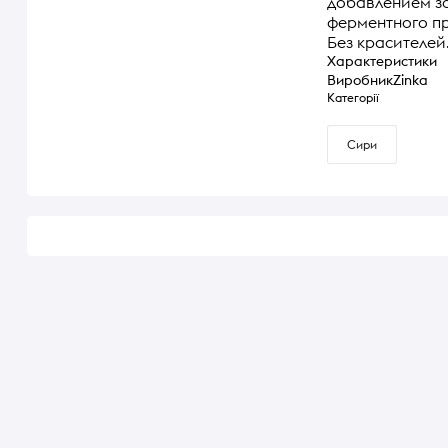
добавлением з
ферментного п
Без красителей
Характеристики
Виробник
Zinka
Категорії
Сири