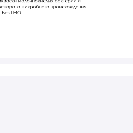
акваски молочнокислых бактерий и
репарата микробного происхождения.
. Без ГМО.