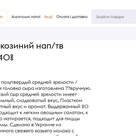
ви
Алкогольні напої
Акції
Оплата і доставка
козиний нап/тв
 40%
р полутвердый средней зрелости /
я головка сыра изготовлена ??вручную.
зий сыр средней зрелости имеет
льный, сладковатый вкус, Пластком
ятный вкус и аромат. Выдержанный 20
одходит к легким овощным салатам, к
ко натирается, подходит для пиццы
лы. Сделано в Украине из
нного свежего козьего молока с