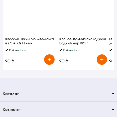
Квасоля Ніжин Любительська
Крабові паличкі охолоджені
Марм
в т/с 450г Ніжин
Водний мир 180 г
доль
В наявності
В наявності
В 
90 ₴
90 ₴
90 
Каталог
Компанія