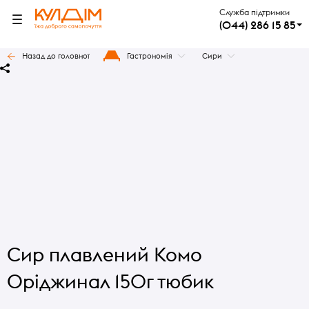
Служба підтримки
(044) 286 15 85
Назад до головної
Гастрономія
Сири
Сир плавлений Комо
Оріджинал 150г тюбик