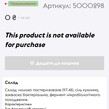
Артикул:
5000298
Передзамовлення
0 ₴
/ за шт.
This product is not available
for purchase
Додати до кошика
Склад
Склад: молоко пастеризоване (97.4%), сіль кухонна,
закваска бактеріальна, фермент мікробіологічного
походження.
Характеристики
Тип фасування
В упаковці