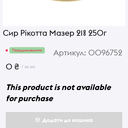
Сир Рікотта Мазер 21% 250г
Артикул:
0096752
Передзамовлення
0 ₴
/ за шт.
This product is not available
for purchase
Додати до кошика