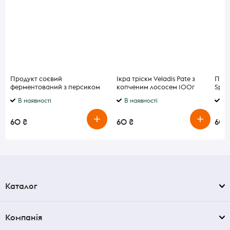
Продукт соєвий
Ікра тріски Veladis Pate з
Прип
ферментований з персиком
копченим лососем 100г
Spic
Alpro 150г
риби
В наявності
В наявності
В 
60 ₴
60 ₴
60 
Каталог
Компанія