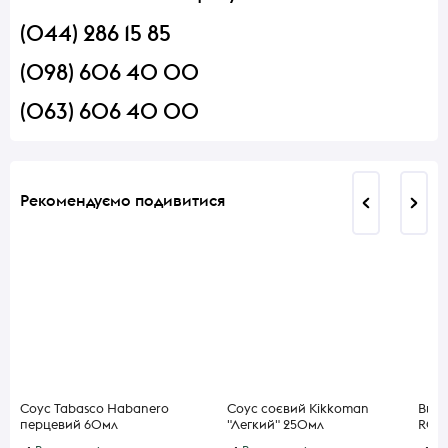
(044) 286 15 85
(098) 606 40 00
(063) 606 40 00
Рекомендуємо подивитися
Соус Tabasco Habanero
Соус соєвий Kikkoman
Вино
перцевий 60мл
"Легкий" 250мл
ROSE