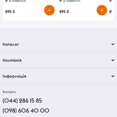
В наявності
В наявності
В 
295 ₴
295 ₴
295 
Каталог
Компанія
Інформація
Контакти
(044) 286 15 85
(098) 606 40 00