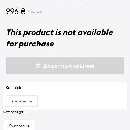
296 ₴
/ за шт.
This product is not available
for purchase
Додати до кошика
Категорії
Консервація
Категорії grrr
Консервація