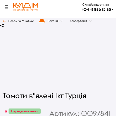
Служба підтримки
(044) 286 15 85
Назад до головної
Бакалія
Консервація
Томати в"ялені 1кг Турція
Артикул:
0097841
Передзамовлення