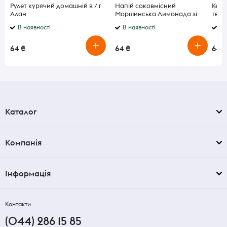
Рулет курячий домашній в / г
Напій соковмісний
Кефі
Алан
Моршинська Лимонада зі
терм
смаком Апельсин-Персик 1.5
450
В наявності
В наявності
В 
л
64 ₴
64 ₴
64 ₴
Каталог
Компанія
Інформація
Контакти
(044) 286 15 85