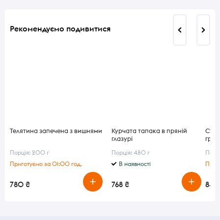
Рекомендуємо подивитися
Телятина запечена з вишнями
Курчата тапака в пряній
Стей
глазурі
грил
Порція: 200 г
Порція: 480 г
Порц
Приготуємо за 01:00 год.
В наявності
Приго
780 ₴
768 ₴
840